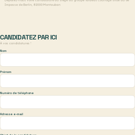
Déposez-nous votre candidature au siège du groupe Taldeas Courtage situé au 68
Impasse de Berlin, 82000 Montauban
CANDIDATEZ PAR ICI
À vos candidatures !
Nom
Prénom
Numéro de téléphone
Adresse e-mail