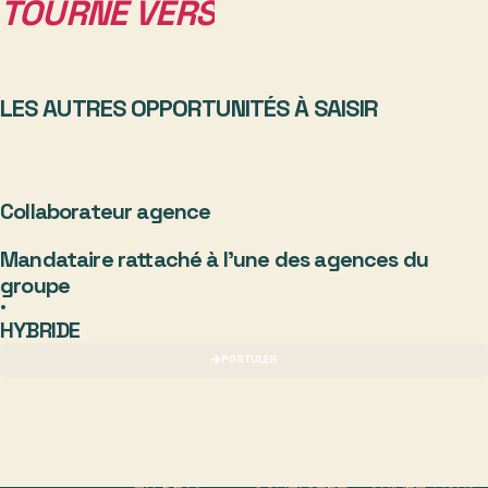
T
O
U
R
N
É
V
E
R
S
L
LES AUTRES OPPORTUNITÉS À SAISIR
Collaborateur agence
Mandataire rattaché à l'une des agences du
groupe
•
HYBRIDE
POSTULER