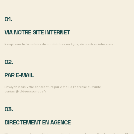
01.
VIA NOTRE SITE INTERNET
Remplissez le formulaire de candidature en ligne, disponible ci-dessous
02.
PAR E-MAIL
Envoyez-nous votre candidature par e-mail à l’adresse suivante :
contact@taldeascourtage.fr
03.
DIRECTEMENT EN AGENCE