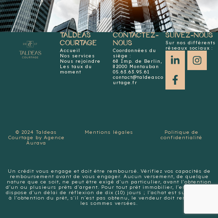
TALDEAS
CONTACTEZ-
SUIVEZ-NOUS
Sur nos différents
COURTAGE
NOUS
réseaux sociaux :
Accueil
Coordonnées du
Nos services
siège :
Nous rejoindre
68 Imp. de Berlin,
Les taux du
82000 Montauban
moment
05.63.63.95.61
contact@taldeasco
urtage.fr
© 2024 Taldeas
Mentions légales
Politique de
Courtage by Agence
confidentialité
Aurava
Un crédit vous engage et doit être remboursé. Vérifiez vos capacités de
remboursement avant de vous engager. Aucun versement, de quelque
nature que ce soit, ne peut être exigé d'un particulier, avant l'obtention
d'un ou plusieurs prêts d'argent. Pour tout prêt immobilier, l'emprunteur
dispose d'un délai de réflexion de dix (10) jours ; l'achat est subordonné
à l'obtention du prêt, s'il n'est pas obtenu, le vendeur doit rembourser
les sommes versées.