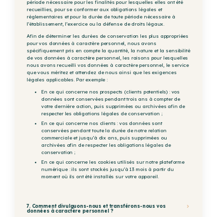
période nécessaire pour les finalités pour lesquelles elles ont été
recueillies, pour se conformer aux obligations légales et
réglementaires et pour la durée de toute période nécessaire à
l’établissement, l’exercice ou la défense de droits légaux.
Afin de déterminer les durées de conservation les plus appropriées
pour vos données à caractère personnel, nous avons
spécifiquement pris en compte la quantité, la nature et la sensibilité
de vos données à caractère personnel, les raisons pour lesquelles
nous avons recueilli vos données à caractère personnel, le service
que vous méritez et attendez de nous ainsi que les exigences
légales applicables. Par exemple :
En ce qui concerne nos prospects (clients potentiels) : vos
données sont conservées pendant trois ans à compter de
votre dernière action, puis supprimées ou archivées afin de
respecter les obligations légales de conservation ;
En ce qui concerne nos clients : vos données sont
conservées pendant toute la durée de notre relation
commerciale et jusqu’à dix ans, puis supprimées ou
archivées afin de respecter les obligations légales de
conservation ;
En ce qui concerne les cookies utilisés sur notre plateforme
numérique : ils sont stockés jusqu’à 13 mois à partir du
moment où ils ont été installés sur votre appareil.
7. Comment divulguons-nous et transférons-nous vos
données à caractère personnel ?